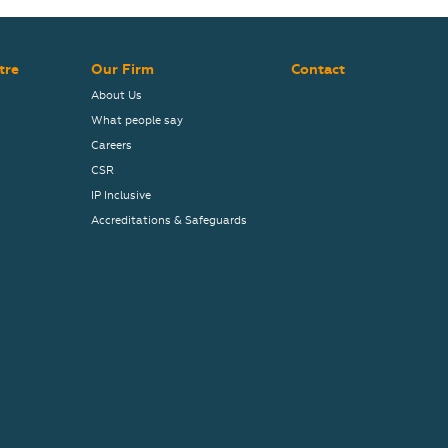
tre
Our Firm
Contact
About Us
What people say
Careers
CSR
IP Inclusive
Accreditations & Safeguards