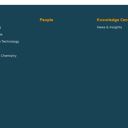
People
Knowledge Cen
g
News & Insights
es
n Technology
& Chemistry