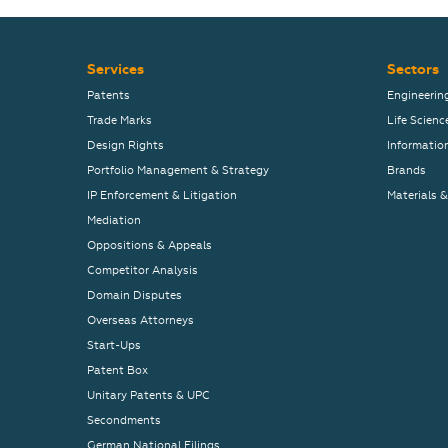
Services
Sectors
Patents
Engineerin
Trade Marks
Life Scienc
Design Rights
Informatio
Portfolio Management & Strategy
Brands
IP Enforcement & Litigation
Materials 
Mediation
Oppositions & Appeals
Competitor Analysis
Domain Disputes
Overseas Attorneys
Start-Ups
Patent Box
Unitary Patents & UPC
Secondments
German National Filings